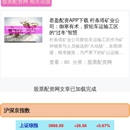
股票配资网 相关话题
君盈配资APP下载 柠条塔矿业公
司：御寒有术，胶轮车运输工区
的“过冬”智慧
柠条塔矿业公司胶轮车运输工区作为矿
井物资与人员输送的“大动脉”，未雨绸
缪，精准施策，为严寒下的矿山运输筑
起了一道坚实而温暖的屏障。 精耕细
查看：
80
分类：
股票配资网
作，守护“移动堡垒” ....
股票配资网文章已加载完成
沪深京指数
上证综指
3966.59
+26.56
+0.67%