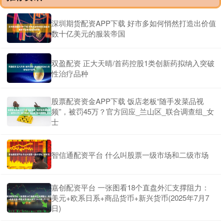
深圳期货配资APP下载 好市多如何悄然打造出价值
数十亿美元的服装帝国
双盈配资 正大天晴/首药控股1类创新药拟纳入突破
性治疗品种
股票配资资金APP下载 饭店老板“随手发菜品视
频”，被罚45万？官方回应_兰山区_联合调查组_女
士
智信通配资平台 什么叫股票一级市场和二级市场
嘉创配资平台 一张图看18个直盘外汇支撑阻力：
美元+欧系日系+商品货币+新兴货币(2025年7月7
日)