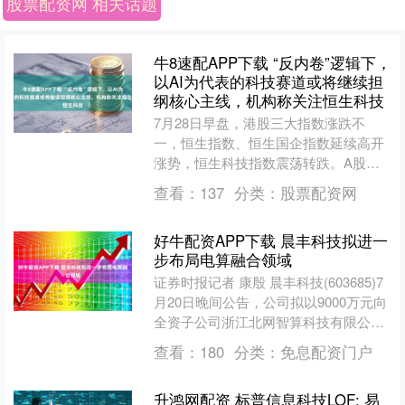
股票配资网 相关话题
牛8速配APP下载 “反内卷”逻辑下，
以AI为代表的科技赛道或将继续担
纲核心主线，机构称关注恒生科技
7月28日早盘，港股三大指数涨跌不
一，恒生指数、恒生国企指数延续高开
涨势，恒生科技指数震荡转跌。A股同
赛道规模最大的恒生科技指数
查看：
137
分类：
股票配资网
ETF（513180）涨幅收窄，....
好牛配资APP下载 晨丰科技拟进一
步布局电算融合领域
证券时报记者 康殷 晨丰科技(603685)7
月20日晚间公告，公司拟以9000万元向
全资子公司浙江北网智算科技有限公司
（下称“北网智算”）进行增资，用于其
查看：
180
分类：
免息配资门户
业务....
升鸿网配资 标普信息科技LOF: 易