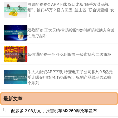
股票配资资金APP下载 饭店老板“随手发菜品视
频”，被罚45万？官方回应_兰山区_联合调查组_女
士
双盈配资 正大天晴/首药控股1类创新药拟纳入突破
性治疗品种
智信通配资平台 什么叫股票一级市场和二级市场
牛大人配资APP下载 特变电工子公司拟约9.5亿元
受让曙光电缆74.19%股权，标的产品线涵盖20多
个系列
最新文章
1、
配多多 2.98万元，张雪机车MX250摩托车发布