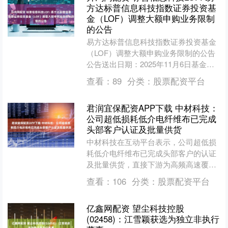
方达标普信息科技指数证券投资基
金（LOF）调整大额申购业务限制
的公告
易方达标普信息科技指数证券投资基金
（LOF）调整大额申购业务限制的公告
公告送出日期：2025年11月6日基金名
称易方达标普信息科技指数证券投资基
查看：
89
分类：
股票配资平台
金（LOF）基金....
君润宜保配资APP下载 中材科技：
公司超低损耗低介电纤维布已完成
头部客户认证及批量供货
中材科技在互动平台表示，公司超低损
耗低介电纤维布已完成头部客户的认证
及批量供货，直接下游为高频高速覆铜
板企业，新产能会随项目建成而陆续释
查看：
106
分类：
股票配资平台
放。 举报 第一财经广告....
亿鑫网配资 望尘科技控股
(02458)：江雪颖获选为独立非执行