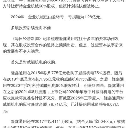
方转让所持金业机械66%股权，但该计划很快便被终止。
2024年，金业机械已由盈转亏，亏损额为1.28亿元。
多项投资后续走向不佳
《每日经济新闻》记者梳理隆鑫通用过往十多年的资本动作发
现，其在股权投资合作的道路上频频出击。但是，这些资本故事后来
的发展多不令人满意。
首先是对威能机电的收购。
隆鑫通用在2015年以5.775亿元收购了威能机电75%股权。随后
在2019年底又宣布以1.95亿元收购威能机电15%股权。之后，隆鑫通
用在2020年拟将所持威能机电90%股权转让，但最终未果。隆鑫通用
在之后的2021年8月披露，上市公司2020年年报中对威能机电的部分
应收账款坏账准备计提不充分。而截至2025年三季度末，隆鑫通用对
威能机电的应收账款余额（6.71亿元）已计提信用减值损失6.07亿
元。
隆鑫通用还在2017年以4111万欧元（约合人民币3.04亿元）收购
意大利CMD公司67%的股权。然而，在意大利CMD公司未实现航空发