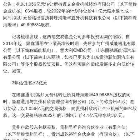
公告：拟以1.056亿元转让所持遵义金业机械铸造有限公司（以下简称
金业机械）66%股权，较2022年的计划转让价4.1亿元缩水逾七成；
同时拟以1元价格出售所持珠海隆华直升机科技有限公司（以下简称珠
海隆华）49.9988%股权。
记者梳理发现，这两笔交易也是公司多年投资困局的缩影。自
2014年起，隆鑫通用在业绩高增长时期，先后参与广州威能机电有限
公司（以下简称威能机电）、意大利CMD公司、山东丽驰新能源汽车
有限公司（以下简称山东丽驰，如今已更名为山东雷驰新能源汽车有
限公司）等多个股权投资项目。但这些项目的后续发展多走向低价转
让、减值。
3年估值缩水3亿元
在隆鑫通用拟以1元价格转让所持珠海隆华49.9988%股权的同
时，隆鑫通用与贵州科欣管理咨询有限公司（以下简称贵州科欣）签
订协议，以1.056亿元的交易价格，向贵州科欣转让金业机械的66%股
权。这一交易价格较2022年的计划转让价4.1亿元缩水约3亿元。
贵州科欣股东包括苏黎、贵州呈祥咨询合伙企业（有限合伙）
（以下简称贵州呈祥）、贵州成乾咨询合伙企业（有限合伙）（以下