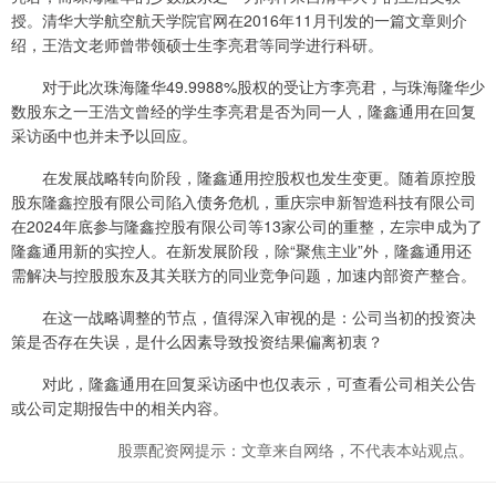
授。清华大学航空航天学院官网在2016年11月刊发的一篇文章则介
绍，王浩文老师曾带领硕士生李亮君等同学进行科研。
对于此次珠海隆华49.9988%股权的受让方李亮君，与珠海隆华少
数股东之一王浩文曾经的学生李亮君是否为同一人，隆鑫通用在回复
采访函中也并未予以回应。
在发展战略转向阶段，隆鑫通用控股权也发生变更。随着原控股
股东隆鑫控股有限公司陷入债务危机，重庆宗申新智造科技有限公司
在2024年底参与隆鑫控股有限公司等13家公司的重整，左宗申成为了
隆鑫通用新的实控人。在新发展阶段，除“聚焦主业”外，隆鑫通用还
需解决与控股股东及其关联方的同业竞争问题，加速内部资产整合。
在这一战略调整的节点，值得深入审视的是：公司当初的投资决
策是否存在失误，是什么因素导致投资结果偏离初衷？
对此，隆鑫通用在回复采访函中也仅表示，可查看公司相关公告
或公司定期报告中的相关内容。
股票配资网提示：文章来自网络，不代表本站观点。