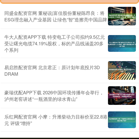
同盛金配资官网 董秘说|富佳股份董秘陈昂良：将
ESG理念融入产业基因 让绿色“智”造擦亮中国品牌
牛大人配资APP下载 特变电工子公司拟约9.5亿元
受让曙光电缆74.19%股权，标的产品线涵盖20多
个系列
易启胜配资官网 北京君正：原计划年底投片3D
DRAM
豪瑞优配APP下载 2026中国环境传播年会举行，
泸州老窖讲述“一瓶酒里的绿水青山”
乐红网配资官网 小摩：升潍柴动力目标价至22.8港
元 评级“增持”