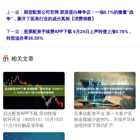
上一篇：
期货配资公司官网 胶原蛋白棒争议：一场0.1%的微量“战
争”，撕开了医美行业的成分真相【消费洞察】
下一篇：
股票配资手续费APP下载 6月24日上声转债上涨0.76%，
转股溢价率36.55%
相关文章
01
启点配资APP下载 异动快报：
百事达配资平台 第一大客户采
联环药业（600513）10月15日
购金额减少超90%，天域半导体
11点15分触及涨停板
业绩持续下滑仍扩产