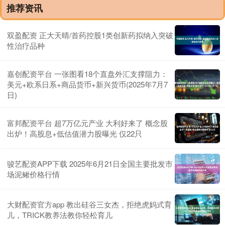
推荐资讯
双盈配资 正大天晴/首药控股1类创新药拟纳入突破
性治疗品种
嘉创配资平台 一张图看18个直盘外汇支撑阻力：
美元+欧系日系+商品货币+新兴货币(2025年7月7
日)
富邦配资平台 超7万亿元产业 大利好来了 概念股
出炉！高股息+低估值潜力股曝光 仅22只
骏艺配资APP下载 2025年6月21日全国主要批发市
场泥鳅价格行情
大财配资官方app 教出硅谷三女杰，拒绝虎妈式育
儿，TRICK教养法教你轻松育儿