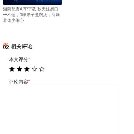
浙商配资APP下载 秋天娃易口
干不适，3味果子煮碗汤，润燥
养体少闹心
相关评论
02
本文评分
*
评论内容
*