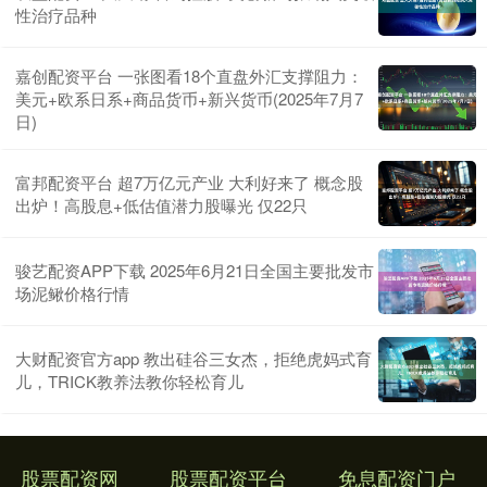
性治疗品种
嘉创配资平台 一张图看18个直盘外汇支撑阻力：
美元+欧系日系+商品货币+新兴货币(2025年7月7
日)
富邦配资平台 超7万亿元产业 大利好来了 概念股
出炉！高股息+低估值潜力股曝光 仅22只
骏艺配资APP下载 2025年6月21日全国主要批发市
场泥鳅价格行情
大财配资官方app 教出硅谷三女杰，拒绝虎妈式育
儿，TRICK教养法教你轻松育儿
股票配资网
股票配资平台
免息配资门户