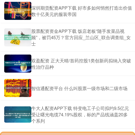
深圳期货配资APP下载 好市多如何悄然打造出价值
数十亿美元的服装帝国
股票配资资金APP下载 饭店老板“随手发菜品视
频”，被罚45万？官方回应_兰山区_联合调查组_女
士
双盈配资 正大天晴/首药控股1类创新药拟纳入突破
性治疗品种
智信通配资平台 什么叫股票一级市场和二级市场
牛大人配资APP下载 特变电工子公司拟约9.5亿元
受让曙光电缆74.19%股权，标的产品线涵盖20多
个系列