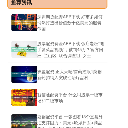
推荐资讯
深圳期货配资APP下载 好市多如何
悄然打造出价值数十亿美元的服装
帝国
股票配资资金APP下载 饭店老板“随
手发菜品视频”，被罚45万？官方回
应_兰山区_联合调查组_女士
双盈配资 正大天晴/首药控股1类创
新药拟纳入突破性治疗品种
智信通配资平台 什么叫股票一级市
场和二级市场
嘉创配资平台 一张图看18个直盘外
汇支撑阻力：美元+欧系日系+商品