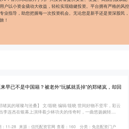
用户以小资金撬动大收益，轻松实现稳健投资。平台拥有严格的风
专业指导，助您把握每一次投资机会。无论您是新手还是资深股民
旅！
原来早已不是中国籍？被老外“玩腻就丢掉”的郑绪岚，却回
绪岚的璀璨与沧桑】 文/筱晓 编辑/筱晓 世间好物不坚牢，彩云
，当李连杰在银幕上演绎着少林功夫的传奇时，一曲悠扬婉转....
：11-28
来源：信托配资官网
查看：
160
分类：
免息配资门户