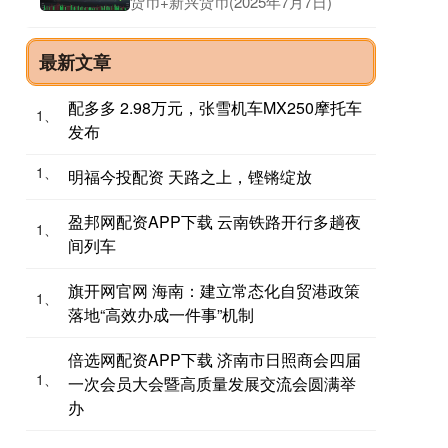
货币+新兴货币(2025年7月7日)
最新文章
配多多 2.98万元，张雪机车MX250摩托车
1、
发布
1、
明福今投配资 天路之上，铿锵绽放
盈邦网配资APP下载 云南铁路开行多趟夜
1、
间列车
旗开网官网 海南：建立常态化自贸港政策
1、
落地“高效办成一件事”机制
倍选网配资APP下载 济南市日照商会四届
1、
一次会员大会暨高质量发展交流会圆满举
办