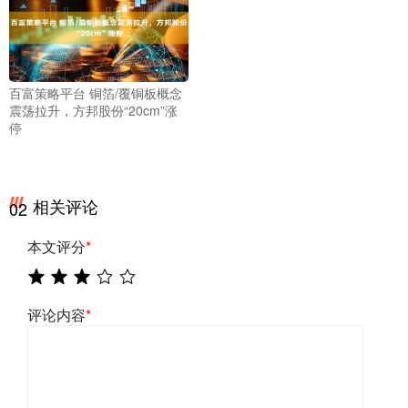
百富策略平台 铜箔/覆铜板概念
震荡拉升，方邦股份“20cm”涨
停
相关评论
02
本文评分
*
评论内容
*