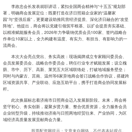
李政忠会长发表就职讲话，紧扣全国两会精神与“十五五”规划部
署，明确商会发展定位：既要打造在济日照籍企业家的“温馨家
园”与“坚强后盾”，更要建设助推民营经济提质、深化济日融合的“攻坚
阵地”。他提出，商会将以党建引领筑牢根基、以扩会提质夯实基础、
以精准赋能服务会员，2026年力争吸纳优质会员100家、签约战略合
作单位10家以上，全力构建有温度、有实力、有担当、有影响力的一
流商会。
本次大会亮点突出、务实高效：现场揭牌成立专家顾问委员会、
会员发展委员会、战略合作委员会，聘任行业专才赋能发展；设立槐
荫、市中、历下、高新、莱芜五大区域联络处，打破地域服务壁垒；
同时与内蒙古、莒南、温州等6家异地商会签订战略合作协议，搭建跨
区域资源共享、产业联动、应急互助平台，携手打造商会协同发展标
杆。
此次换届标志着济南市日照商会迈入发展新阶段。未来，商会将
坚守初心、务实创新，凝聚乡贤力量、整合优质资源，全力服务会员
企业转型升级，持续推动济南与日照两地经贸往来、产业协同，为区
域经济高质量发展贡献商会力量。
股票配资网提示：文章来自网络，不代表本站观点。