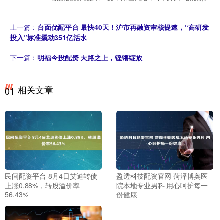
上一篇：
台面优配平台 最快40天！沪市再融资审核提速，“高研发
投入”标准撬动351亿活水
下一篇：
明福今投配资 天路之上，铿锵绽放
相关文章
01
民间配资平台 8月4日艾迪转债
盈透科技配资官网 菏泽博奥医
上涨0.88%，转股溢价率
院本地专业男科 用心呵护每一
56.43%
份健康