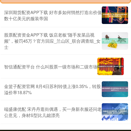
深圳期货配资APP下载 好市多如何悄然打造出价值
数十亿美元的服装帝国
股票配资资金APP下载 饭店老板“随手发菜品视
频”，被罚45万？官方回应_兰山区_联合调查组_女
士
智信通配资平台 什么叫股票一级市场和二级市场
金篮子配资官网 8月4日苏利转债上涨0.35%，转股
溢价率18.87%
端盛康优配 宋丹丹逛街偶遇，买一身新衣服还问老
公意见，身材S型比儿媳漂亮