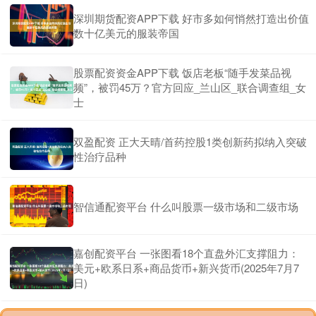
深圳期货配资APP下载 好市多如何悄然打造出价值
数十亿美元的服装帝国
股票配资资金APP下载 饭店老板“随手发菜品视
频”，被罚45万？官方回应_兰山区_联合调查组_女
士
双盈配资 正大天晴/首药控股1类创新药拟纳入突破
性治疗品种
智信通配资平台 什么叫股票一级市场和二级市场
嘉创配资平台 一张图看18个直盘外汇支撑阻力：
美元+欧系日系+商品货币+新兴货币(2025年7月7
日)