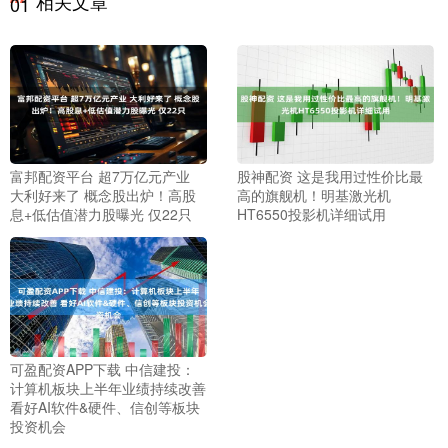
相关文章
01
富邦配资平台 超7万亿元产业
股神配资 这是我用过性价比最
大利好来了 概念股出炉！高股
高的旗舰机！明基激光机
息+低估值潜力股曝光 仅22只
HT6550投影机详细试用
可盈配资APP下载 中信建投：
计算机板块上半年业绩持续改善
看好AI软件&硬件、信创等板块
投资机会