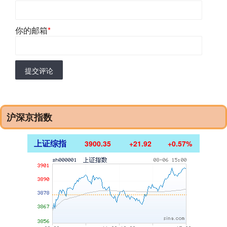
你的邮箱
*
提交评论
沪深京指数
上证综指
3900.35
+21.92
+0.57%