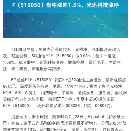
7月28日早盘，AI算力产业链拉升，光模块、PCB概念表现活
跃。截至发稿，5G通信ETF（515050）涨0.98%，盘中一度涨
1.58%。成分股中，光迅科技涨停，鹏鼎控股、景旺电子、生益科
技、华工科技、沪电股份等跟涨。
5G通信ETF（515050）跟踪中证5G通信主题指数，最新规模超
60亿元。深度聚焦英伟达、苹果、华为产业链，覆盖了多个光模块、
PCB、6G、AI算力、消费电子、半导体、通信设备、服务器、物联网
等细分行业的龙头个股。相关ETF全称：华夏中证5G通信主题
ETF（515050），场外联接(A类：008086；C类：008087)。
消息面上，据上证报，美东时间7月23日，Alphabet（谷歌母公
司）宣布，由于云产品和服务的需求强劲且不断增长，公司2025年资
本开支将提高13%，达到850亿美元。据悉，今年2月，谷歌曾表示，