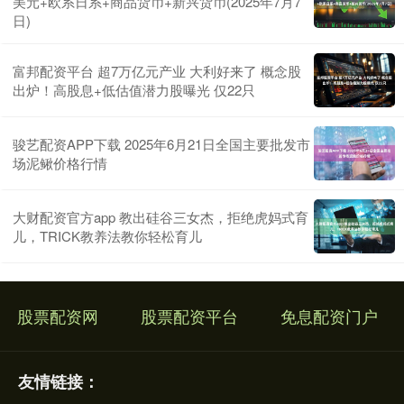
美元+欧系日系+商品货币+新兴货币(2025年7月7
日)
富邦配资平台 超7万亿元产业 大利好来了 概念股
出炉！高股息+低估值潜力股曝光 仅22只
骏艺配资APP下载 2025年6月21日全国主要批发市
场泥鳅价格行情
大财配资官方app 教出硅谷三女杰，拒绝虎妈式育
儿，TRICK教养法教你轻松育儿
股票配资网
股票配资平台
免息配资门户
友情链接：