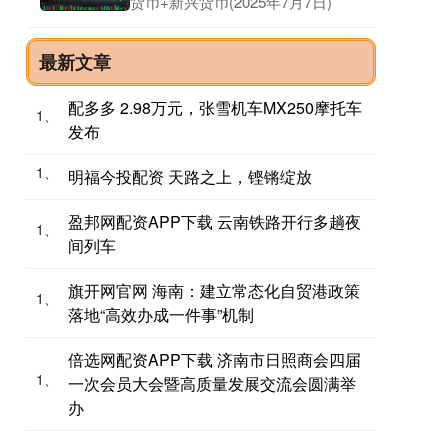
货币+新兴货币(2025年7月7日)
最新文章
配多多 2.98万元，张雪机车MX250摩托车
1、
发布
1、
明福今投配资 天路之上，铿锵绽放
盈邦网配资APP下载 云南铁路开行多趟夜
1、
间列车
旗开网官网 海南：建立常态化自贸港政策
1、
落地“高效办成一件事”机制
倍选网配资APP下载 济南市日照商会四届
1、
一次会员大会暨高质量发展交流会圆满举
办