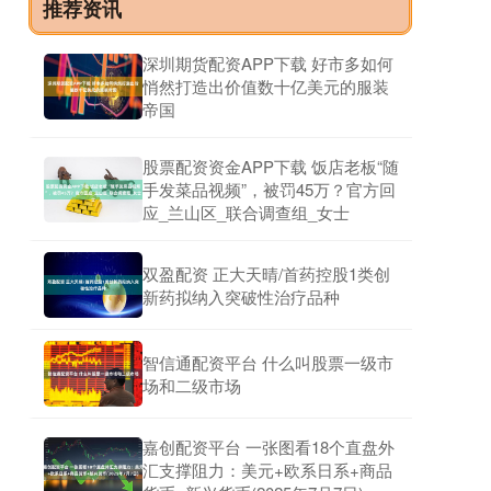
推荐资讯
深圳期货配资APP下载 好市多如何
悄然打造出价值数十亿美元的服装
帝国
股票配资资金APP下载 饭店老板“随
手发菜品视频”，被罚45万？官方回
应_兰山区_联合调查组_女士
双盈配资 正大天晴/首药控股1类创
新药拟纳入突破性治疗品种
智信通配资平台 什么叫股票一级市
场和二级市场
嘉创配资平台 一张图看18个直盘外
汇支撑阻力：美元+欧系日系+商品