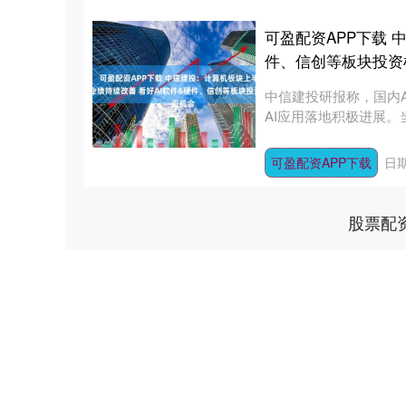
可盈配资APP下载 
件、信创等板块投资
中信建投研报称，国内
AI应用落地积极进展
在....
可盈配资APP下载
日期
股票配